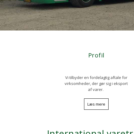
Profil​
Vi tilbyder en fordelagtig aftale for
virksomheder, der gør sig i eksport
af varer. ​
Læs mere
International varetr