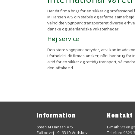
​Har dit firma brug for en sikker og professionel
M Hansen A/S din stabile og erfarne samarbejd
velholdte vognpark transporteret diverse erhv
danske og udenlandske virksomheder.
​Høj service
Den store vognpark betyder, at vi kan imødeko
i forhold til dit firmas ønsker, når I har brug fo
altid for en sikker og rettidig transport, så modt
den aftalte tid.
Information
Kontakt
Steen​ M Hansen A/S
E-mail:
Steen@
Følfodvej 19, 9310 Vodskov
Telefon:
9829 